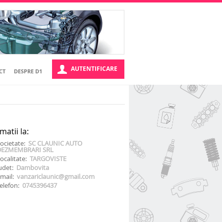
AUTENTIFICARE
CT
DESPRE D1
matii la:
ocietate:
SC CLAUNIC AUTO
DEZMEMBRARI SRL
ocalitate:
TARGOVISTE
udet:
Dambovita
mail:
vanzariclaunic@gmail.com
elefon:
0745396437