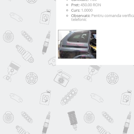
Pret:
450.00 RON
Curs:
1.0000
Observatii:
Pentru comanda verificat
telefonic