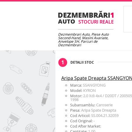
Dezmembrari Auto, Piese Auto
Second-Hand, Masini Avariate,
Anvelope SH, Parcuri de
Dezmembrari
1
DETALII STOC
Aripa Spate Dreapta SSANGYO
Marca:
SSANGYONG
Model:
KYRON
Motor:
2.0 Xdi 4x4 / D20DT / 200505 
1998
Subansamblu:
Caroserie
Piesa:
Aripa Spate Dreapta
Cod Articol:
SS.004.21.32059
Cod Original:
-
Cod After Market:
Cantitate:
1.00