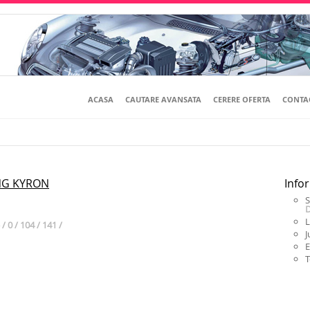
ACASA
CAUTARE AVANSATA
CERERE OFERTA
CONTA
NG KYRON
Infor
S
L
/ 0 / 104 / 141 /
J
E
T