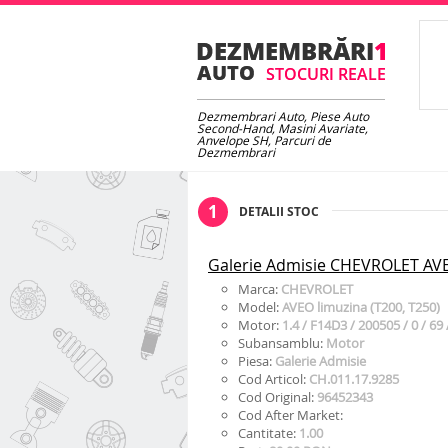
Dezmembrari Auto, Piese Auto
Second-Hand, Masini Avariate,
Anvelope SH, Parcuri de
Dezmembrari
1
DETALII STOC
Galerie Admisie CHEVROLET AVE
Marca:
CHEVROLET
Model:
AVEO limuzina (T200, T250)
Motor:
1.4 / F14D3 / 200505 / 0 / 69 
Subansamblu:
Motor
Piesa:
Galerie Admisie
Cod Articol:
CH.011.17.9285
Cod Original:
96452343
Cod After Market:
Cantitate:
1.00