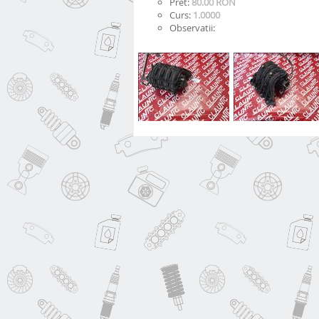
Pret:
80.00 RON
Curs:
1.0000
Observatii: