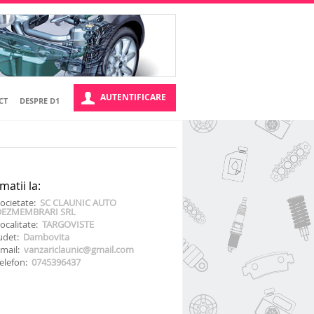
AUTENTIFICARE
CT
DESPRE D1
matii la:
ocietate:
SC CLAUNIC AUTO
DEZMEMBRARI SRL
ocalitate:
TARGOVISTE
udet:
Dambovita
mail:
vanzariclaunic@gmail.com
elefon:
0745396437