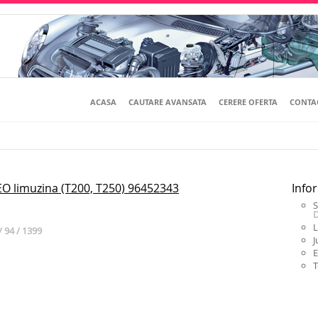
ACASA
CAUTARE AVANSATA
CERERE OFERTA
CONTA
O limuzina (T200, T250) 96452343
Infor
S
L
/ 94 / 1399
J
E
T