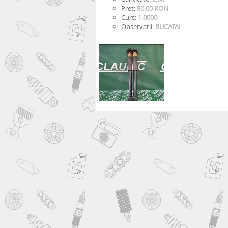
Pret:
80.00 RON
Curs:
1.0000
Observatii:
BUCATA!