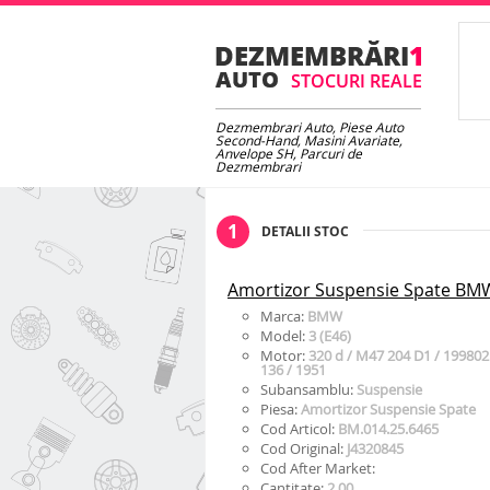
Dezmembrari Auto, Piese Auto
Second-Hand, Masini Avariate,
Anvelope SH, Parcuri de
Dezmembrari
1
DETALII STOC
Amortizor Suspensie Spate BMW
Marca:
BMW
Model:
3 (E46)
Motor:
320 d / M47 204 D1 / 199802 
136 / 1951
Subansamblu:
Suspensie
Piesa:
Amortizor Suspensie Spate
Cod Articol:
BM.014.25.6465
Cod Original:
J4320845
Cod After Market:
Cantitate:
2.00