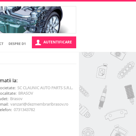
AUTENTIFICARE
CT
DESPRE D1
matii la:
ocietate:
SC CLAUNIC AUTO PARTS S.R.L.
ocalitate:
BRASOV
udet:
Brasov
mail:
vanzari@dezmembraribrasov.ro
elefon:
0731343782