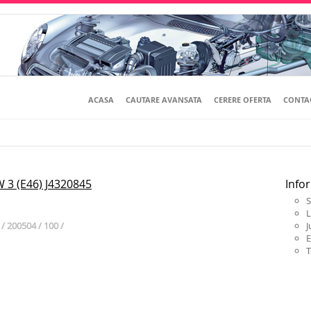
ACASA
CAUTARE AVANSATA
CERERE OFERTA
CONTA
 3 (E46) J4320845
Infor
S
L
/ 200504 / 100 /
J
E
T